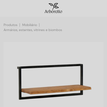
Produtos
Mobiliário
Armários, estantes, vitrines e biombos