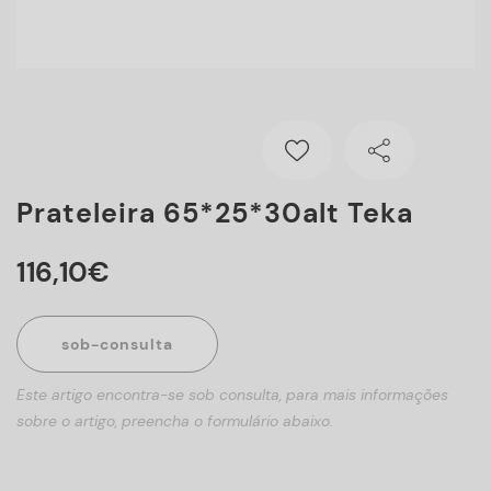
Prateleira 65*25*30alt Teka
116
,
10
€
sob-consulta
Este artigo encontra-se sob consulta, para mais informações
sobre o artigo, preencha o formulário abaixo.