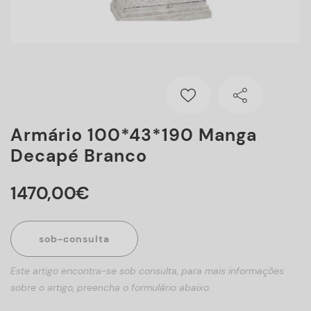
Armário 100*43*190 Manga
Decapé Branco
1470
,
00
€
sob-consulta
Este artigo encontra-se sob consulta, para mais informações
sobre o artigo, preencha o formulário abaixo.