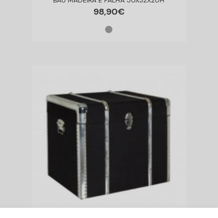
BAÚ MADEIRA E PALHA 50X32X20H
98
,
90
€