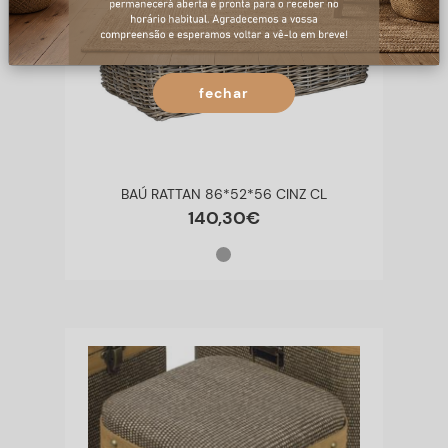
fechar
BAÚ RATTAN 86*52*56 CINZ CL
140
,
30
€