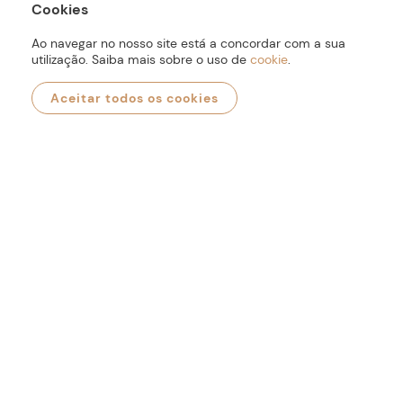
Cookies
BAÚ VG 61*48*51H PRETO
Ao navegar no nosso site está a concordar com a sua
199
,
80
€
utilização. Saiba mais sobre o uso de
cookie
.
Aceitar todos os cookies
0