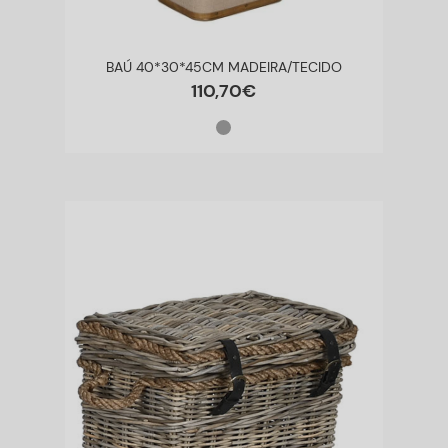
BAÚ 40*30*45CM MADEIRA/TECIDO
110
,
70
€