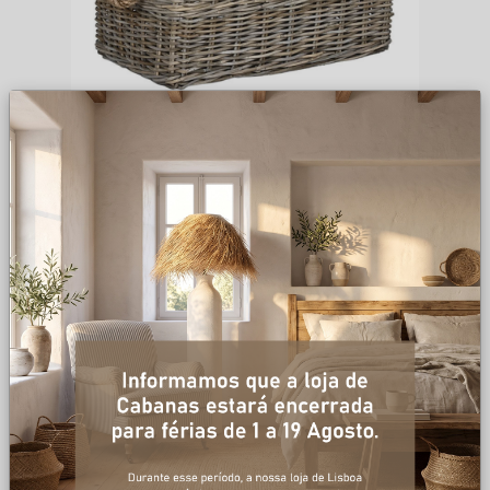
BAÚ RATTAN 72*46*45 CINZ CL
132
,
50
€