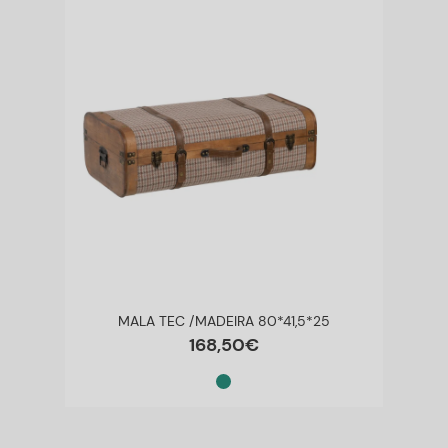
MALA TEC /MADEIRA 80*41,5*25
168
,
50
€