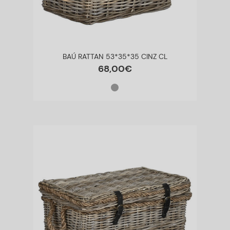
BAÚ RATTAN 53*35*35 CINZ CL
68
,
00
€