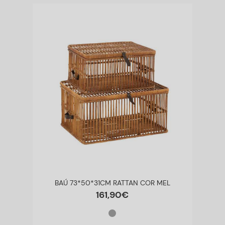
BAÚ 73*50*31CM RATTAN COR MEL
161
,
90
€