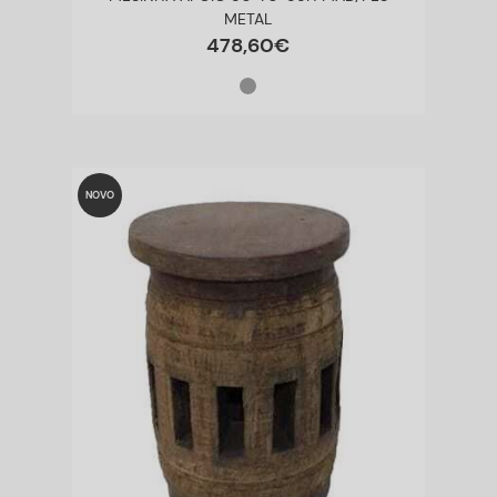
METAL
478
,
60
€
NOVO