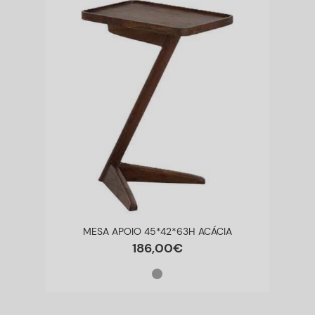
MESA APOIO 45*42*63H ACÁCIA
186
,
00
€