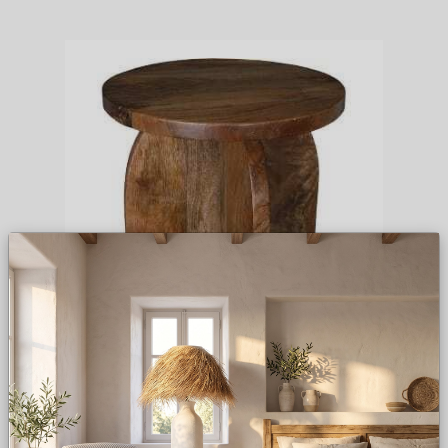
MESA CENTRO D40*45H MADEIRA
175
,
40
€