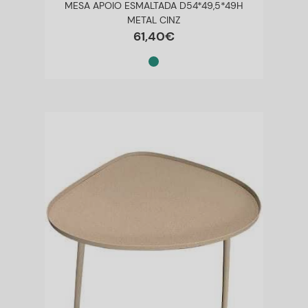
MESA APOIO ESMALTADA D54*49,5*49H
METAL CINZ
61
,
40
€