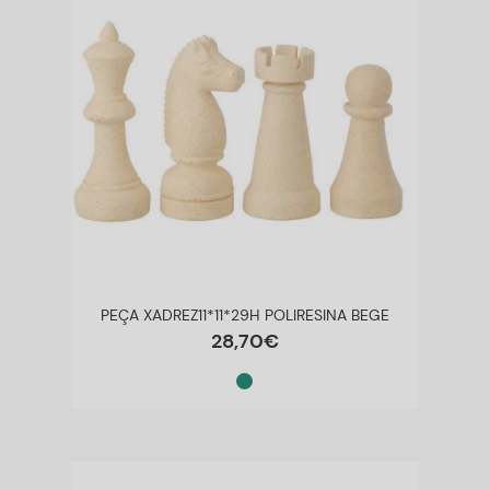
PEÇA XADREZ11*11*29H POLIRESINA BEGE
28
,
70
€