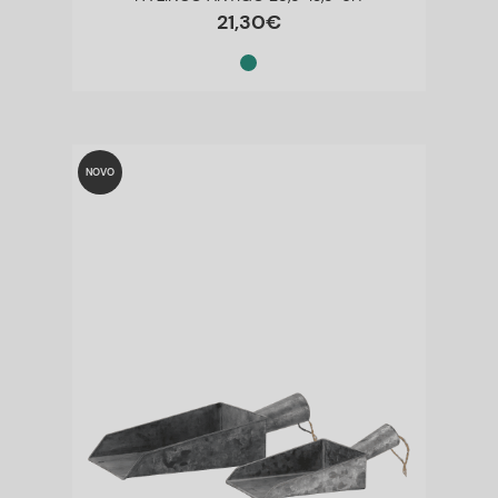
21
,
30
€
NOVO