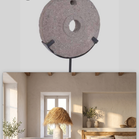
DECO PEDRA MOINHO /SUP METAL
50*15*75H
157
,
80
€