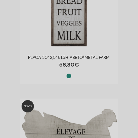
PLACA 30*2,5*81,5H ABETO/METAL FARM
56
,
30
€
NOVO