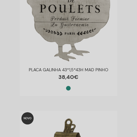
PLACA GALINHA 43*1,5*43H MAD PINHO
38
,
40
€
NOVO