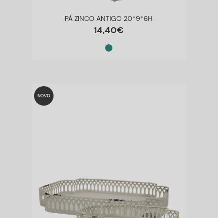
PÁ ZINCO ANTIGO 20*9*6H
14
,
40
€
NOVO