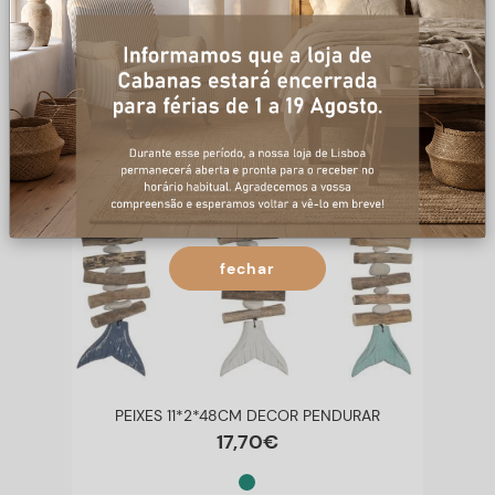
fechar
PEIXES 11*2*48CM DECOR PENDURAR
17
,
70
€