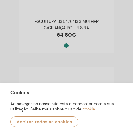
ESCULTURA 33,5*7,6*13,3 MULHER
C/CRIANÇA POLIRESINA
64
,
80
€
Cookies
Ao navegar no nosso site está a concordar com a sua
utilização. Saiba mais sobre o uso de
cookie
.
Aceitar todos os cookies
0