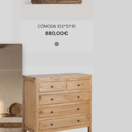
CÓMODA 102*51*81
880
,
00
€