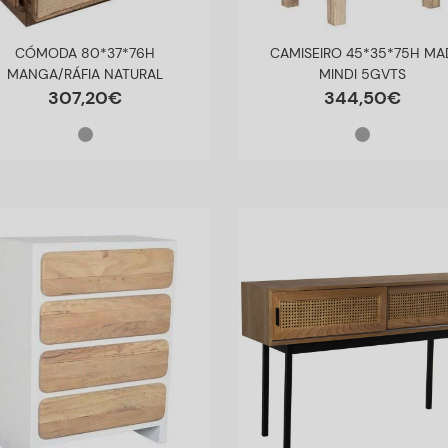
CÓMODA 80*37*76H
CAMISEIRO 45*35*75H MA
MANGA/RÁFIA NATURAL
MINDI 5GVTS
307
,
20
€
344
,
50
€