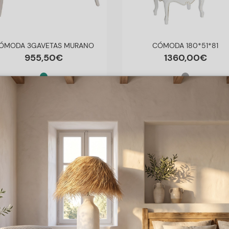
ÓMODA 3GAVETAS MURANO
CÓMODA 180*51*81
955
,
50
€
1360
,
00
€