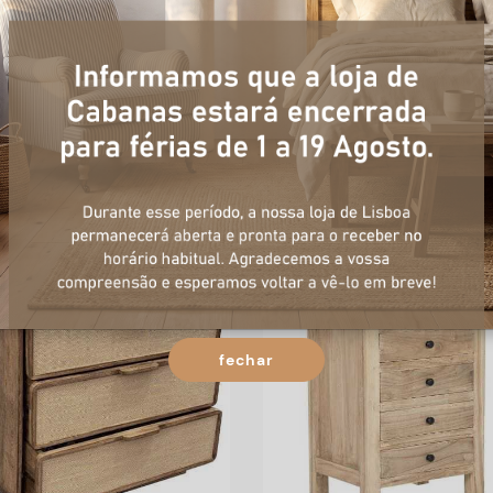
ÓMODA MANGA 100X40X91
CÓMODA 92,5*45*86H
CARVALHO NATURAL
443
,
00
€
1677
,
70
€
fechar