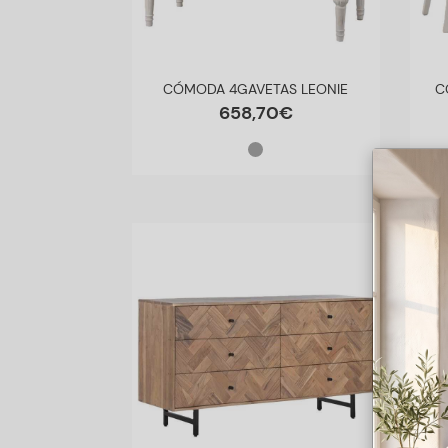
CÓMODA 4GAVETAS LEONIE
C
658
,
70
€