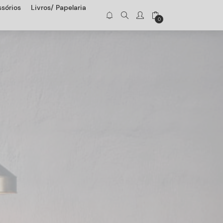
sórios
Livros/ Papelaria
0