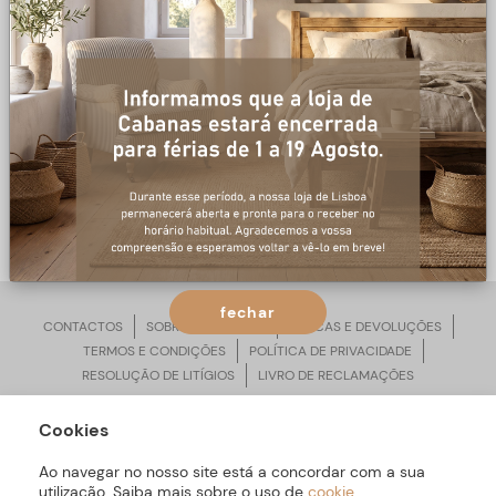
0 produtos
NÃO FORAM ENCONTRADOS
PRODUTOS PARA A PESQUISA.
fechar
CONTACTOS
SOBRE ARBORETTO
TROCAS E DEVOLUÇÕES
TERMOS E CONDIÇÕES
POLÍTICA DE PRIVACIDADE
RESOLUÇÃO DE LITÍGIOS
LIVRO DE RECLAMAÇÕES
Cookies
ARBORETTO © Todos os Direitos Reservados | Desenvolvido por
Bomsite
Ao navegar no nosso site está a concordar com a sua
utilização. Saiba mais sobre o uso de
cookie
.