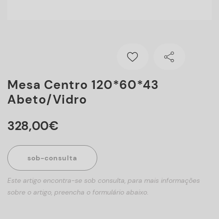
Mesa Centro 120*60*43
Abeto/vidro
328
,
00
€
sob-consulta
Este artigo encontra-se sob consulta, para mais informações
sobre o artigo, preencha o formulário abaixo.