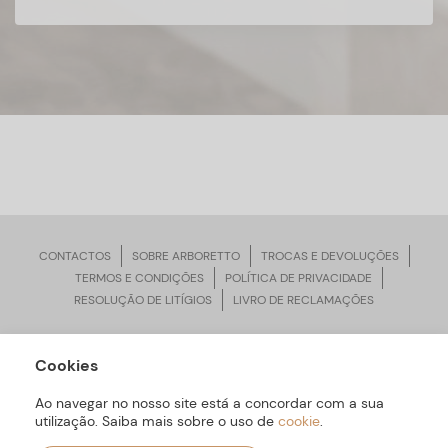
CONTACTOS
SOBRE ARBORETTO
TROCAS E DEVOLUÇÕES
TERMOS E CONDIÇÕES
POLÍTICA DE PRIVACIDADE
RESOLUÇÃO DE LITÍGIOS
LIVRO DE RECLAMAÇÕES
Cookies
ARBORETTO © Todos os Direitos Reservados | Desenvolvido por
Bomsite
Ao navegar no nosso site está a concordar com a sua
utilização. Saiba mais sobre o uso de
cookie
.