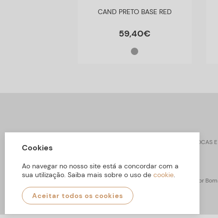
35H MÁRM/MET
CAND PRETO BASE RED
AXEL
3
,
90
€
59
,
40
€
CONTACTOS
SOBRE ARBORETTO
TROCAS E
Cookies
Ao navegar no nosso site está a concordar com a
sua utilização. Saiba mais sobre o uso de
cookie
.
ARBORETTO © Todos os Direitos Reservados | Desenvolvido por
Boms
Aceitar todos os cookies