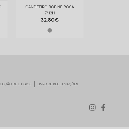
O
CANDEEIRO BOBINE ROSA
CANDEEIRO MÁ
7*12H
D8*10
32
,
80
€
39
,
8
LUÇÃO DE LITÍGIOS
LIVRO DE RECLAMAÇÕES