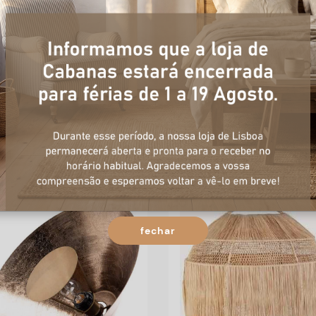
SUPORTE LÂMPADA JUTA
CAND D50*44H METAL TAU
D12*200CM
COGUMELO
C/FICHA,INTERRUPTOR
20
,
50
€
210
,
30
€
fechar