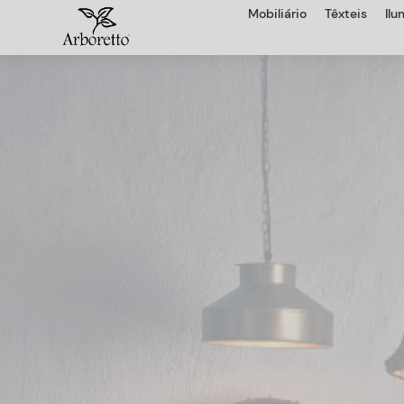
Mobiliário
Têxteis
Il