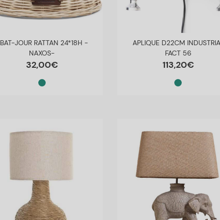
BAT-JOUR RATTAN 24*18H -
APLIQUE D22CM INDUSTRIA
NAXOS-
FACT 56
32
,
00
€
113
,
20
€