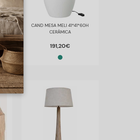
PE
CAND MESA MELI 41*41*60H
CERÂMICA
191
,
20
€