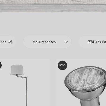
778 produ
trar
NOVO