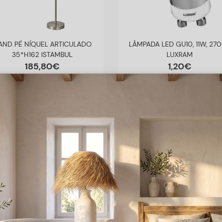
AND PÉ NÍQUEL ARTICULADO
LÂMPADA LED GU10, 11W, 27
35*H162 ISTAMBUL
LUXRAM
185
,
80
€
1
,
20
€