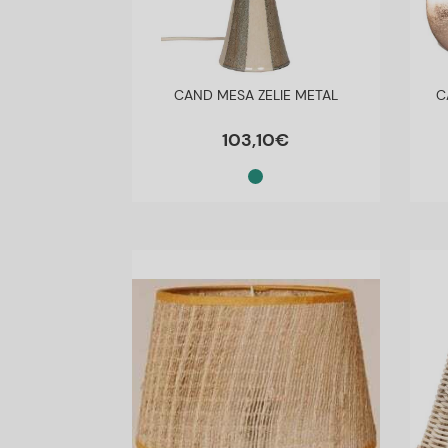
CAND MESA ZELIE METAL
C
103
,
10
€