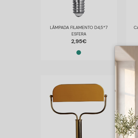
LÂMPADA FILAMENTO D4,5*7
C
ESFERA
2
,
95
€