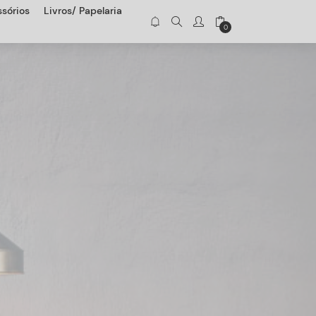
sórios
Livros/ Papelaria
0