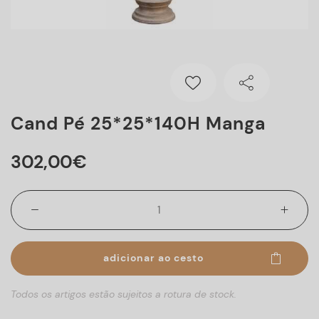
Cand Pé 25*25*140H Manga
302
,
00
€
adicionar ao cesto
Todos os artigos estão sujeitos a rotura de stock.