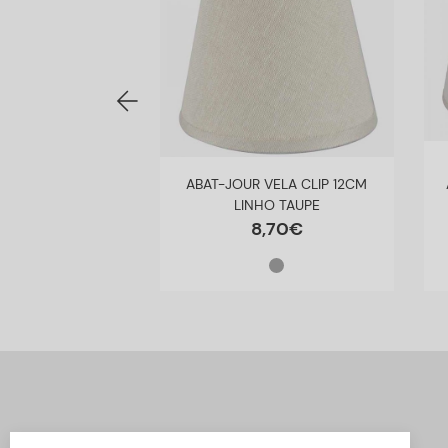
 40,5CM LINHO
ABAT-JOUR VELA CLIP 12CM
TAUPE
LINHO TAUPE
8
,
70
€
8
,
70
€