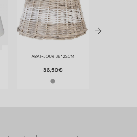
M
ABAT-JOUR 38*22CM
ABAT-JOUR RE
SEDA LC P
36
,
50
€
45
,
9