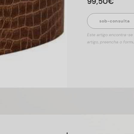
99
,
50
€
sob-consulta
Este artigo encontra-se
artigo, preencha o formu