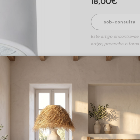
18
,
00
€
sob-consulta
Este artigo encontra-se
artigo, preencha o formu