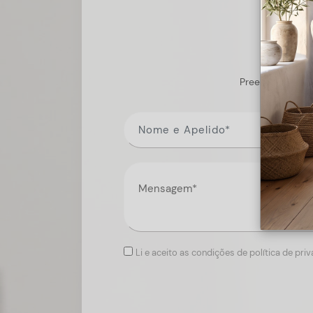
Preencha o form
Li e aceito as condições de política de pri