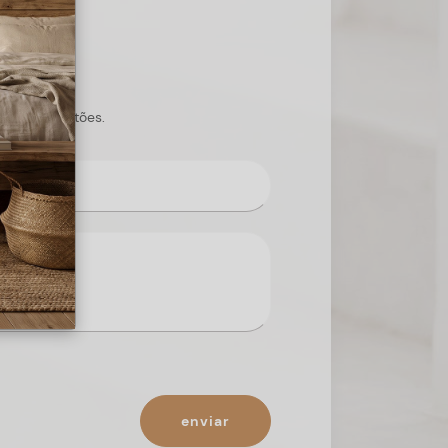
s suas questões.
enviar