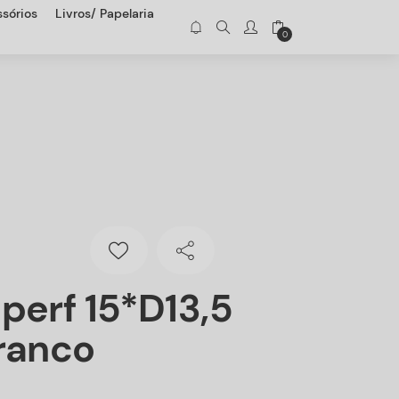
sórios
Livros/ Papelaria
0
perf 15*D13,5
ranco