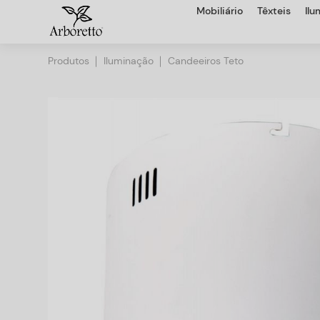
Mobiliário
Têxteis
Il
Produtos
Iluminação
Candeeiros Teto