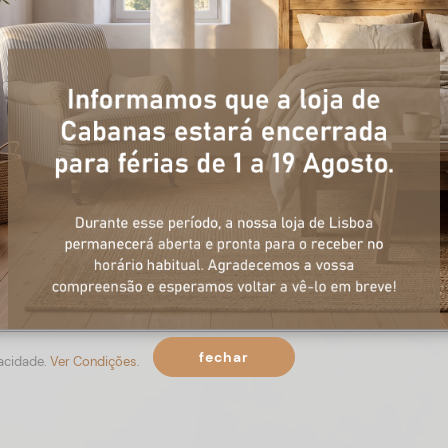
+ informações
ulário, e num curto espaço de tempo, temos respostas para todas a
fechar
vacidade.
Ver Condições.