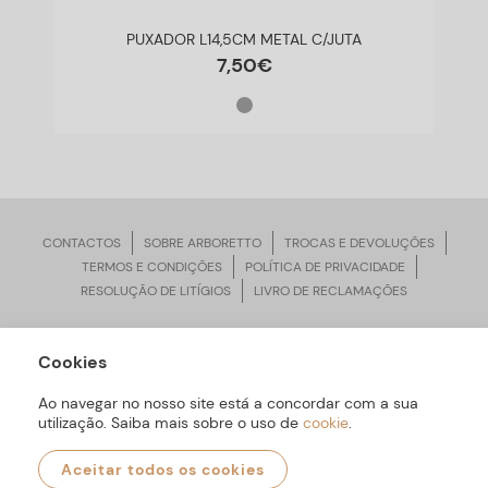
PUXADOR L14,5CM METAL C/JUTA
7
,
50
€
CONTACTOS
SOBRE ARBORETTO
TROCAS E DEVOLUÇÕES
TERMOS E CONDIÇÕES
POLÍTICA DE PRIVACIDADE
RESOLUÇÃO DE LITÍGIOS
LIVRO DE RECLAMAÇÕES
Cookies
ARBORETTO © Todos os Direitos Reservados | Desenvolvido por
Bomsite
Ao navegar no nosso site está a concordar com a sua
utilização. Saiba mais sobre o uso de
cookie
.
Aceitar todos os cookies
0