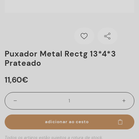
Puxador Metal Rectg 13*4*3
Prateado
11
,
60
€
adicionar ao cesto
Todos os artigos estão sujeitos a rotura de stock.