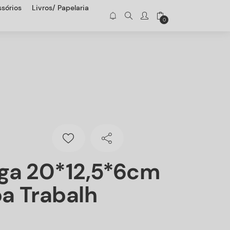
sórios
Livros/ Papelaria
0
ga 20*12,5*6cm
a Trabalh