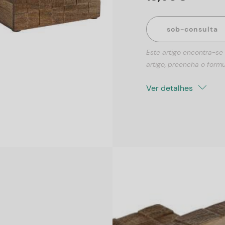
sob-consulta
Este artigo encontra-se
artigo, preencha o formu
Ver detalhes