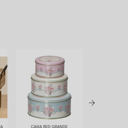
RA
CAIXA RED GRANDE
CAIXA CART