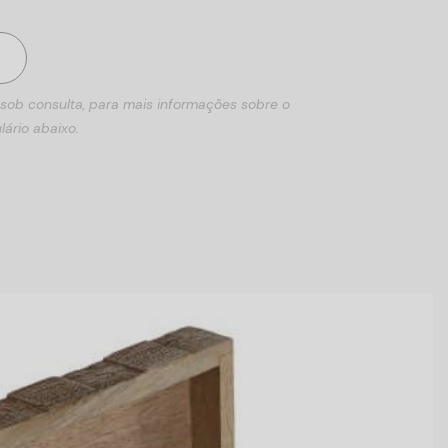
 sob consulta, para mais informações sobre o
lário abaixo.