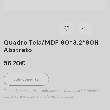
Quadro Tela/MDF 80*3,2*80H
Abstrato
56
,
20
€
sob-consulta
Este artigo encontra-se sob consulta, para mais informações
sobre o artigo, preencha o formulário abaixo.