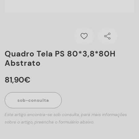
Quadro Tela PS 80*3,8*80H
Abstrato
81
,
90
€
sob-consulta
Este artigo encontra-se sob consulta, para mais informações
sobre o artigo, preencha o formulário abaixo.