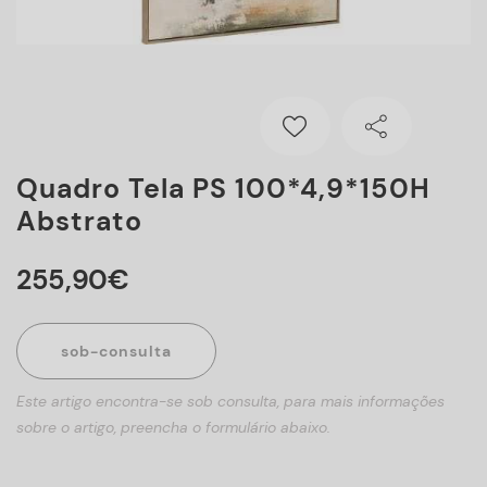
Quadro Tela PS 100*4,9*150H
Abstrato
255
,
90
€
sob-consulta
Este artigo encontra-se sob consulta, para mais informações
sobre o artigo, preencha o formulário abaixo.