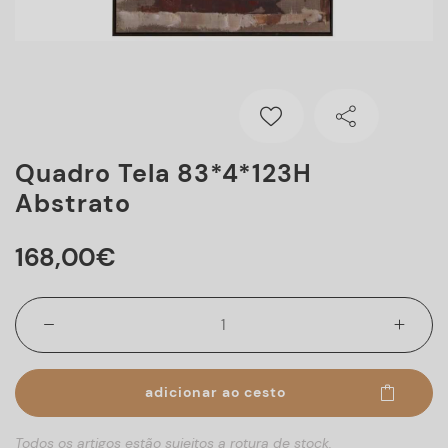
Quadro Tela 83*4*123H
Abstrato
168
,
00
€
adicionar ao cesto
Todos os artigos estão sujeitos a rotura de stock.