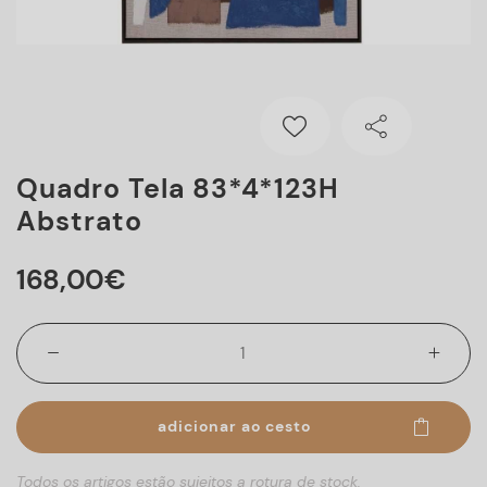
Quadro Tela 83*4*123H
Abstrato
168
,
00
€
adicionar ao cesto
Todos os artigos estão sujeitos a rotura de stock.