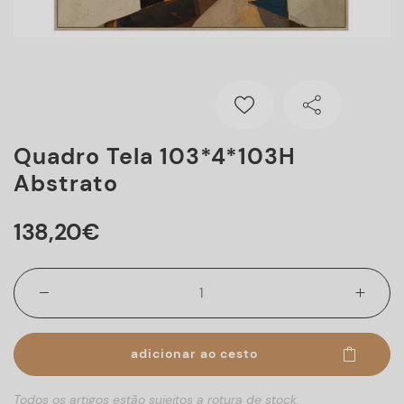
Quadro Tela 103*4*103H
Abstrato
138
,
20
€
adicionar ao cesto
Todos os artigos estão sujeitos a rotura de stock.