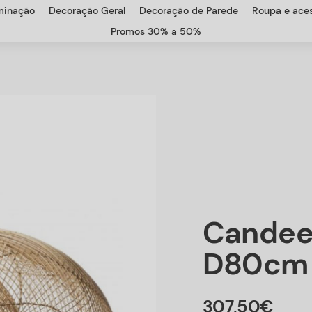
uminação
Decoração Geral
Decoração de Parede
Roupa e aces
Promos 30% a 50%
Candee
D80cm
307
,
50
€