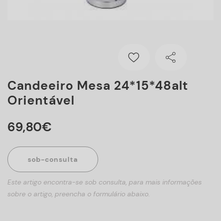
Candeeiro Mesa 24*15*48alt
Orientável
69
,
80
€
sob-consulta
Este artigo encontra-se sob consulta, para mais informações
sobre o artigo, preencha o formulário abaixo.