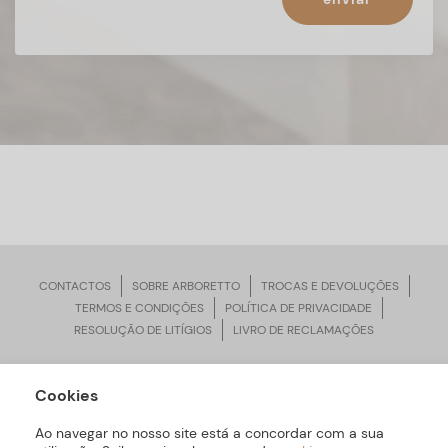
CONTACTOS
SOBRE ARBORETTO
TROCAS E DEVOLUÇÕES
TERMOS E CONDIÇÕES
POLÍTICA DE PRIVACIDADE
RESOLUÇÃO DE LITÍGIOS
LIVRO DE RECLAMAÇÕES
Cookies
ARBORETTO © Todos os Direitos Reservados | Desenvolvido por
Bomsite
Ao navegar no nosso site está a concordar com a sua