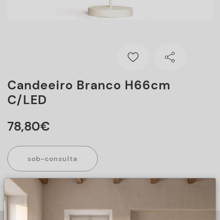
Candeeiro Branco H66cm
C/LED
78
,
80
€
sob-consulta
Este artigo encontra-se sob consulta, para mais informações
sobre o artigo, preencha o formulário abaixo.