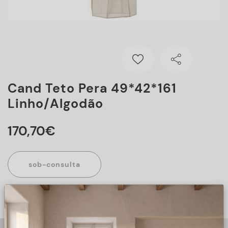
Cand Teto Pera 49*42*161
Linho/algodão
170
,
70
€
sob-consulta
Este artigo encontra-se sob consulta, para mais informações
sobre o artigo, preencha o formulário abaixo.