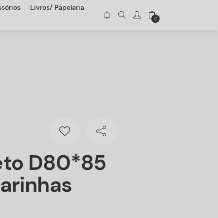
sórios
Livros/ Papelaria
0
eto D80*85
arinhas