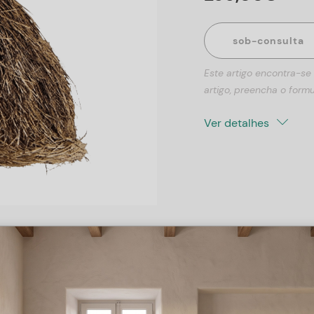
sob-consulta
Este artigo encontra-se
artigo, preencha o formu
Ver detalhes