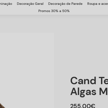
uminação
Decoração Geral
Decoração de Parede
Roupa e aces
Promos 30% a 50%
Cand T
Algas M
255
,
00
€