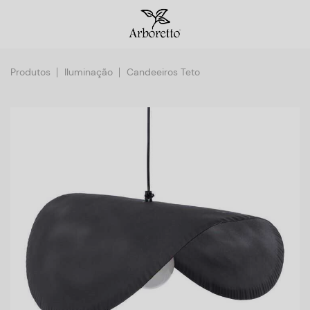
Produtos
Iluminação
Candeeiros Teto