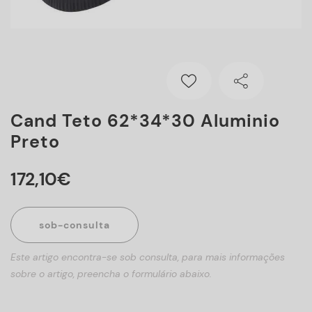
Cand Teto 62*34*30 Aluminio
Preto
172
,
10
€
sob-consulta
Este artigo encontra-se sob consulta, para mais informações
sobre o artigo, preencha o formulário abaixo.