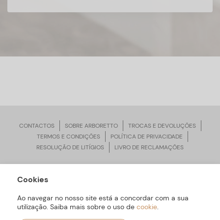
CONTACTOS
SOBRE ARBORETTO
TROCAS E DEVOLUÇÕES
TERMOS E CONDIÇÕES
POLÍTICA DE PRIVACIDADE
RESOLUÇÃO DE LITÍGIOS
LIVRO DE RECLAMAÇÕES
Cookies
ARBORETTO © Todos os Direitos Reservados | Desenvolvido por
Bomsite
Ao navegar no nosso site está a concordar com a sua
utilização. Saiba mais sobre o uso de
cookie
.