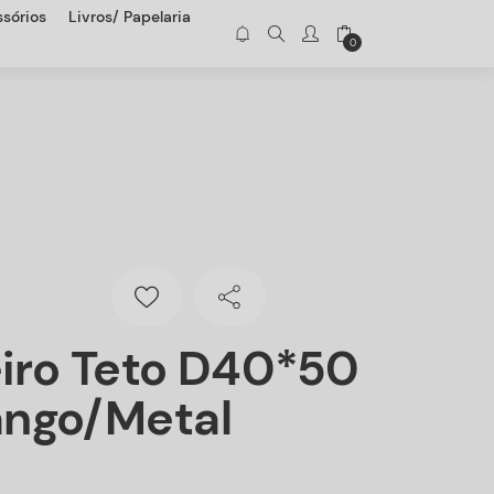
sórios
Livros/ Papelaria
0
iro Teto D40*50
ngo/metal