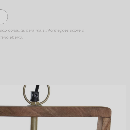
 sob consulta, para mais informações sobre o
lário abaixo.