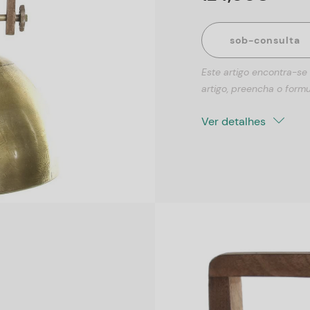
sob-consulta
Este artigo encontra-se
artigo, preencha o formu
Ver detalhes