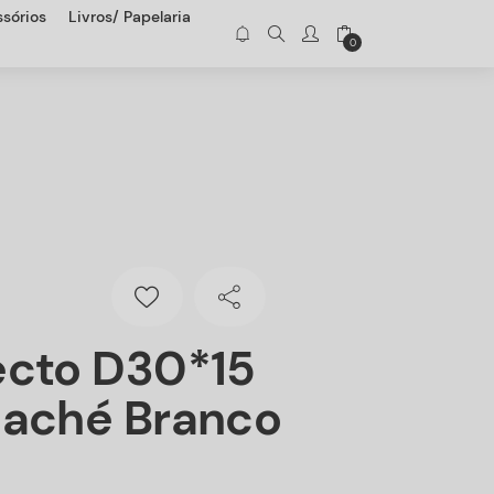
sórios
Livros/ Papelaria
0
ecto D30*15
Maché Branco