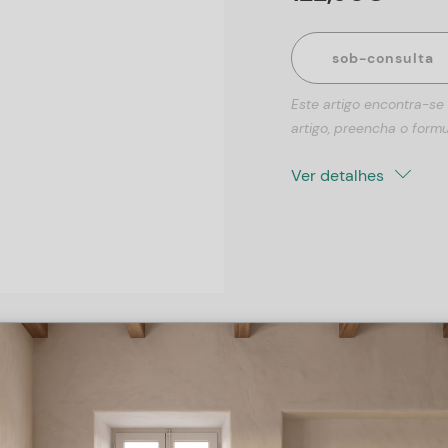
sob-consulta
Este artigo encontra-se
artigo, preencha o formu
Ver detalhes