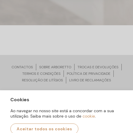
CONTACTOS
SOBRE ARBORETTO
TROCAS E DEVOLUÇÕES
TERMOS E CONDIÇÕES
POLÍTICA DE PRIVACIDADE
RESOLUÇÃO DE LITÍGIOS
LIVRO DE RECLAMAÇÕES
Cookies
ARBORETTO © Todos os Direitos Reservados | Desenvolvido por
Bomsite
Ao navegar no nosso site está a concordar com a sua
utilização. Saiba mais sobre o uso de
cookie
.
Aceitar todos os cookies