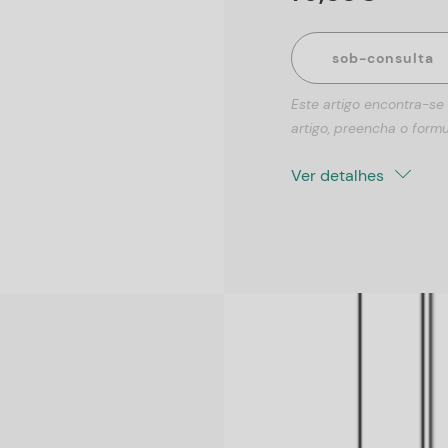
sob-consulta
Este artigo encontra-se
artigo, preencha o formu
Ver detalhes