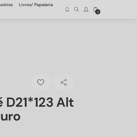
sórios
Livros/ Papelaria
0
 D21*123 Alt
ouro