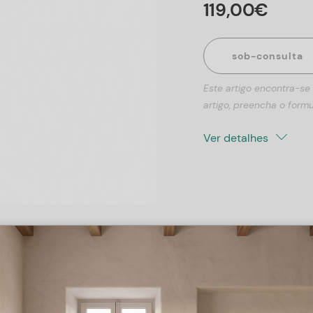
119
,
00
€
sob-consulta
Este artigo encontra-se
artigo, preencha o formu
Ver detalhes