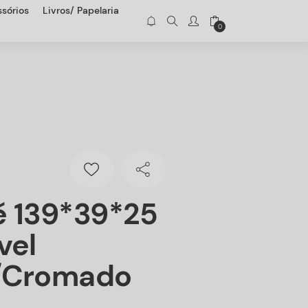
sórios
Livros/ Papelaria
0
é 139*39*25
vel
/cromado