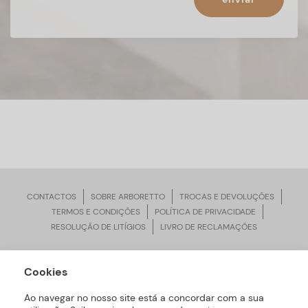
CONTACTOS
SOBRE ARBORETTO
TROCAS E DEVOLUÇÕES
TERMOS E CONDIÇÕES
POLÍTICA DE PRIVACIDADE
RESOLUÇÃO DE LITÍGIOS
LIVRO DE RECLAMAÇÕES
Cookies
ARBORETTO © Todos os Direitos Reservados | Desenvolvido por
Bomsite
Ao navegar no nosso site está a concordar com a sua