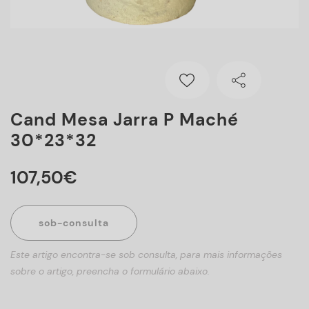
Cand Mesa Jarra P Maché
30*23*32
107
,
50
€
sob-consulta
Este artigo encontra-se sob consulta, para mais informações
sobre o artigo, preencha o formulário abaixo.