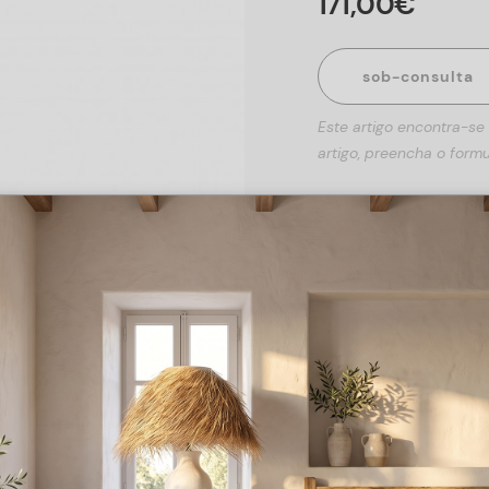
171
,
00
€
sob-consulta
Este artigo encontra-se
artigo, preencha o formu