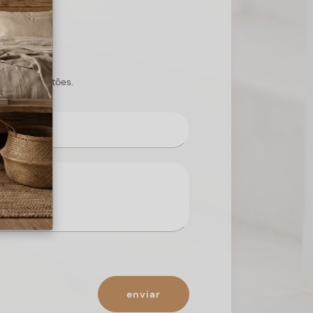
s suas questões.
enviar