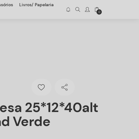
sórios
Livros/ Papelaria
0
esa 25*12*40alt
d Verde