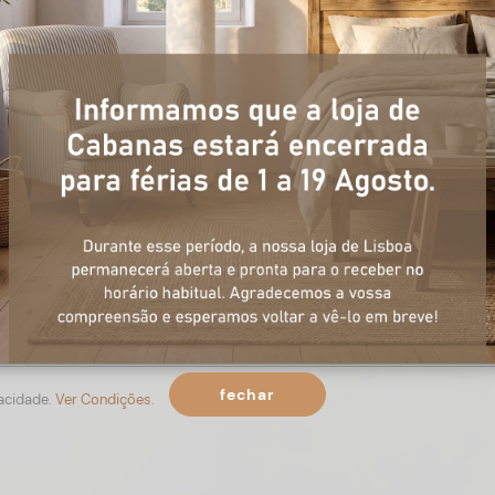
+ informações
ulário, e num curto espaço de tempo, temos respostas para todas a
fechar
vacidade.
Ver Condições.