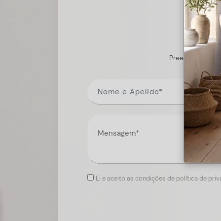
Preencha o form
Li e aceito as condições de política de pri