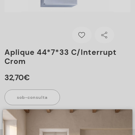
Aplique 44*7*33 C/interrupt
Crom
32
,
70
€
sob-consulta
Este artigo encontra-se sob consulta, para mais informações
sobre o artigo, preencha o formulário abaixo.