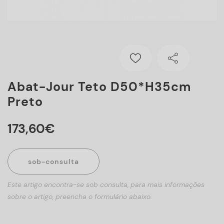
Abat-Jour Teto D50*H35cm
Preto
173
,
60
€
sob-consulta
Este artigo encontra-se sob consulta, para mais informações
sobre o artigo, preencha o formulário abaixo.