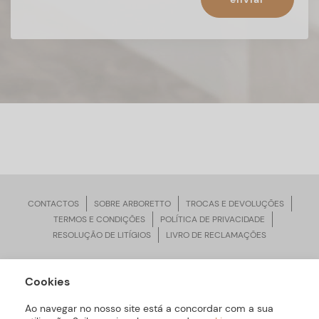
CONTACTOS
SOBRE ARBORETTO
TROCAS E DEVOLUÇÕES
TERMOS E CONDIÇÕES
POLÍTICA DE PRIVACIDADE
RESOLUÇÃO DE LITÍGIOS
LIVRO DE RECLAMAÇÕES
Cookies
ARBORETTO © Todos os Direitos Reservados | Desenvolvido por
Bomsite
Ao navegar no nosso site está a concordar com a sua