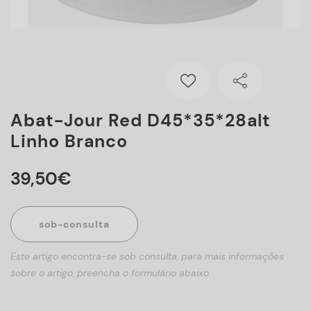
Abat-Jour Red D45*35*28alt
Linho Branco
39
,
50
€
sob-consulta
Este artigo encontra-se sob consulta, para mais informações
sobre o artigo, preencha o formulário abaixo.