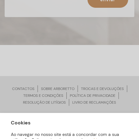
CONTACTOS
SOBRE ARBORETTO
TROCAS E DEVOLUÇÕES
TERMOS E CONDIÇÕES
POLÍTICA DE PRIVACIDADE
RESOLUÇÃO DE LITÍGIOS
LIVRO DE RECLAMAÇÕES
Cookies
ARBORETTO © Todos os Direitos Reservados | Desenvolvido por
Bomsite
Ao navegar no nosso site está a concordar com a sua