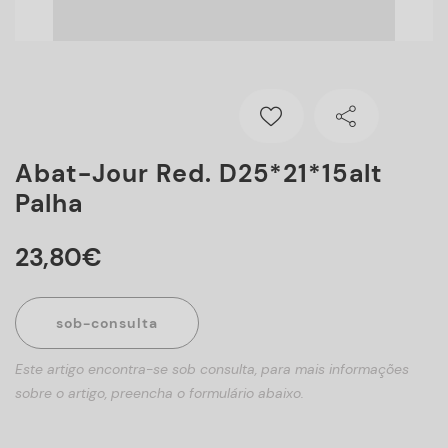
Abat-Jour Red. D25*21*15alt
Palha
23
,
80
€
sob-consulta
Este artigo encontra-se sob consulta, para mais informações
sobre o artigo, preencha o formulário abaixo.