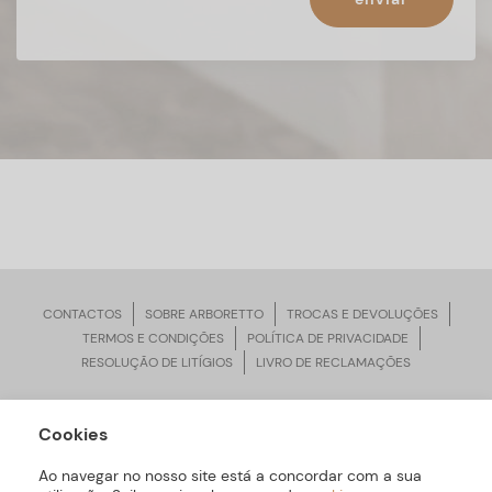
CONTACTOS
SOBRE ARBORETTO
TROCAS E DEVOLUÇÕES
TERMOS E CONDIÇÕES
POLÍTICA DE PRIVACIDADE
RESOLUÇÃO DE LITÍGIOS
LIVRO DE RECLAMAÇÕES
Cookies
ARBORETTO © Todos os Direitos Reservados | Desenvolvido por
Bomsite
Ao navegar no nosso site está a concordar com a sua