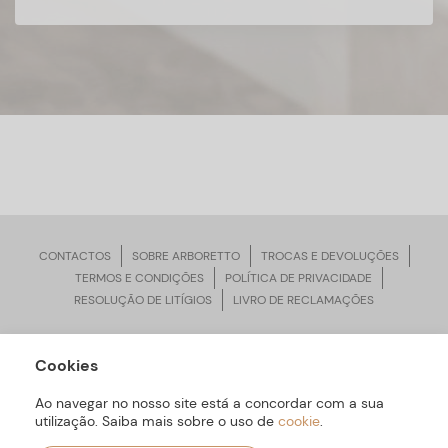
CONTACTOS
SOBRE ARBORETTO
TROCAS E DEVOLUÇÕES
TERMOS E CONDIÇÕES
POLÍTICA DE PRIVACIDADE
RESOLUÇÃO DE LITÍGIOS
LIVRO DE RECLAMAÇÕES
Cookies
ARBORETTO © Todos os Direitos Reservados | Desenvolvido por
Bomsite
Ao navegar no nosso site está a concordar com a sua
utilização. Saiba mais sobre o uso de
cookie
.