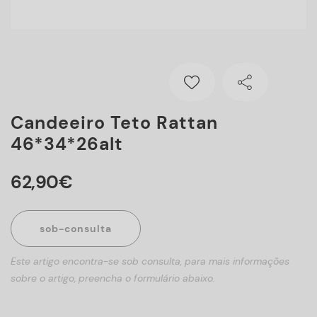
Candeeiro Teto Rattan
46*34*26alt
62
,
90
€
sob-consulta
Este artigo encontra-se sob consulta, para mais informações
sobre o artigo, preencha o formulário abaixo.