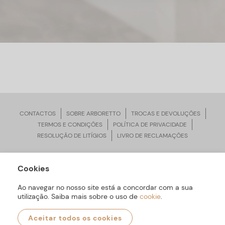
CONTACTOS
SOBRE ARBORETTO
TROCAS E DEVOLUÇÕES
TERMOS E CONDIÇÕES
POLÍTICA DE PRIVACIDADE
RESOLUÇÃO DE LITÍGIOS
LIVRO DE RECLAMAÇÕES
Cookies
ARBORETTO © Todos os Direitos Reservados | Desenvolvido por
Bomsite
Ao navegar no nosso site está a concordar com a sua
utilização. Saiba mais sobre o uso de
cookie
.
Aceitar todos os cookies