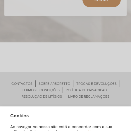
CONTACTOS
SOBRE ARBORETTO
TROCAS E DEVOLUÇÕES
TERMOS E CONDIÇÕES
POLÍTICA DE PRIVACIDADE
RESOLUÇÃO DE LITÍGIOS
LIVRO DE RECLAMAÇÕES
Cookies
ARBORETTO © Todos os Direitos Reservados | Desenvolvido por
Bomsite
Ao navegar no nosso site está a concordar com a sua