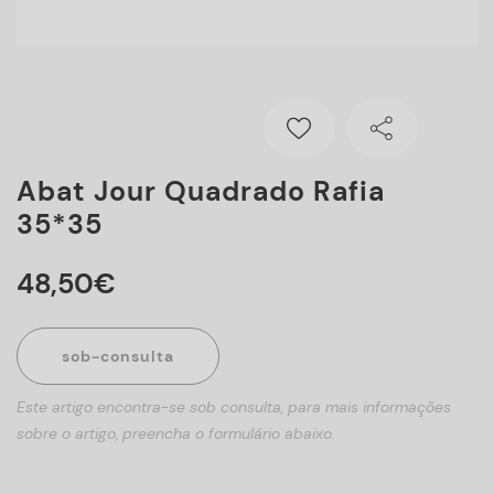
Abat Jour Quadrado Rafia
35*35
48
,
50
€
sob-consulta
Este artigo encontra-se sob consulta, para mais informações
sobre o artigo, preencha o formulário abaixo.