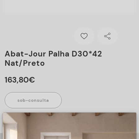
Abat-Jour Palha D30*42
Nat/preto
163
,
80
€
sob-consulta
Este artigo encontra-se sob consulta, para mais informações
sobre o artigo, preencha o formulário abaixo.