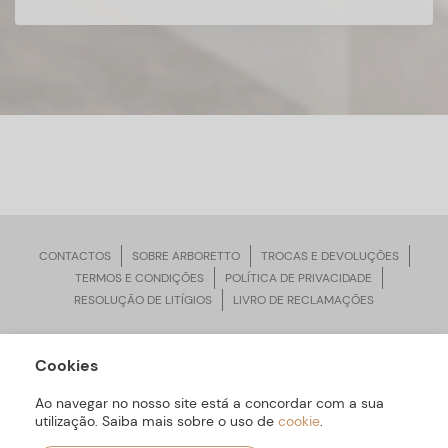
CONTACTOS
SOBRE ARBORETTO
TROCAS E DEVOLUÇÕES
TERMOS E CONDIÇÕES
POLÍTICA DE PRIVACIDADE
RESOLUÇÃO DE LITÍGIOS
LIVRO DE RECLAMAÇÕES
Cookies
ARBORETTO © Todos os Direitos Reservados | Desenvolvido por
Bomsite
Ao navegar no nosso site está a concordar com a sua
utilização. Saiba mais sobre o uso de
cookie
.