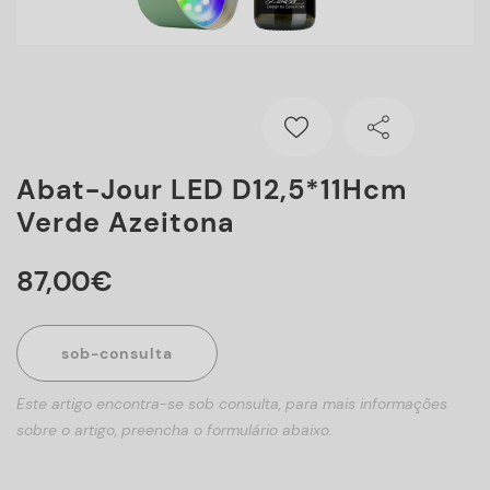
Abat-Jour LED D12,5*11Hcm
Verde Azeitona
87
,
00
€
sob-consulta
Este artigo encontra-se sob consulta, para mais informações
sobre o artigo, preencha o formulário abaixo.