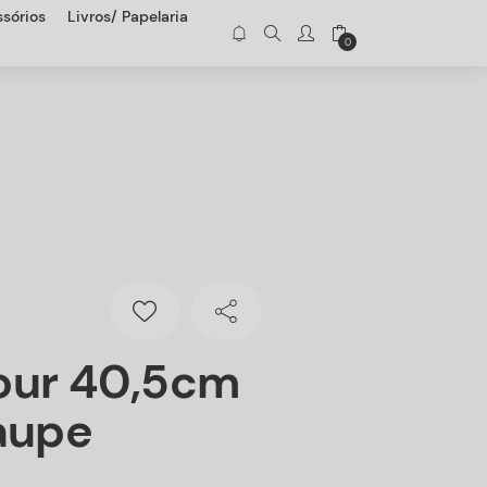
sórios
Livros/ Papelaria
0
our 40,5cm
aupe