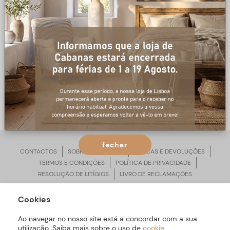
0 produtos
NÃO FORAM ENCONTRADOS
PRODUTOS PARA A PESQUISA.
fechar
CONTACTOS
SOBRE ARBORETTO
TROCAS E DEVOLUÇÕES
TERMOS E CONDIÇÕES
POLÍTICA DE PRIVACIDADE
RESOLUÇÃO DE LITÍGIOS
LIVRO DE RECLAMAÇÕES
Cookies
ARBORETTO © Todos os Direitos Reservados | Desenvolvido por
Bomsite
Ao navegar no nosso site está a concordar com a sua
utilização. Saiba mais sobre o uso de
cookie
.