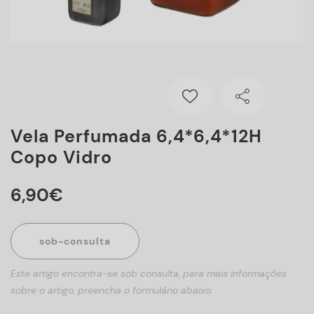
Vela Perfumada 6,4*6,4*12H
Copo Vidro
6
,
90
€
sob-consulta
Este artigo encontra-se sob consulta, para mais informações
sobre o artigo, preencha o formulário abaixo.