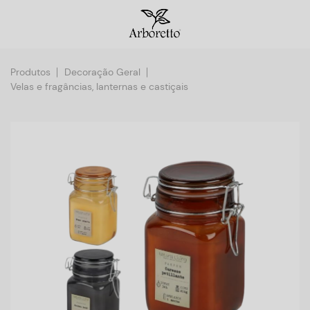
Produtos
Decoração Geral
Velas e fragâncias, lanternas e castiçais