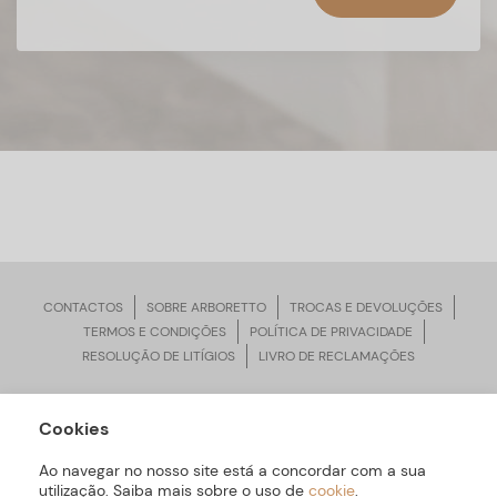
CONTACTOS
SOBRE ARBORETTO
TROCAS E DEVOLUÇÕES
TERMOS E CONDIÇÕES
POLÍTICA DE PRIVACIDADE
RESOLUÇÃO DE LITÍGIOS
LIVRO DE RECLAMAÇÕES
Cookies
ARBORETTO © Todos os Direitos Reservados | Desenvolvido por
Bomsite
Ao navegar no nosso site está a concordar com a sua
utilização. Saiba mais sobre o uso de
cookie
.