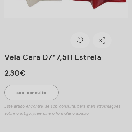
Vela Cera D7*7,5H Estrela
2
,
30
€
sob-consulta
Este artigo encontra-se sob consulta, para mais informações
sobre o artigo, preencha o formulário abaixo.