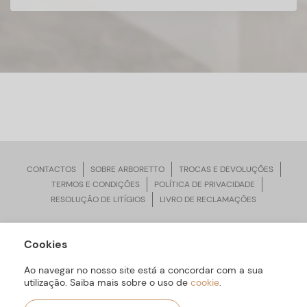
CONTACTOS
SOBRE ARBORETTO
TROCAS E DEVOLUÇÕES
TERMOS E CONDIÇÕES
POLÍTICA DE PRIVACIDADE
RESOLUÇÃO DE LITÍGIOS
LIVRO DE RECLAMAÇÕES
Cookies
ARBORETTO © Todos os Direitos Reservados | Desenvolvido por
Bomsite
Ao navegar no nosso site está a concordar com a sua
utilização. Saiba mais sobre o uso de
cookie
.