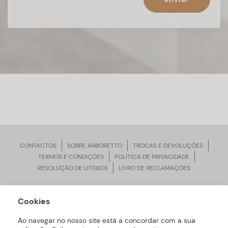
CONTACTOS
SOBRE ARBORETTO
TROCAS E DEVOLUÇÕES
TERMOS E CONDIÇÕES
POLÍTICA DE PRIVACIDADE
RESOLUÇÃO DE LITÍGIOS
LIVRO DE RECLAMAÇÕES
Cookies
ARBORETTO © Todos os Direitos Reservados | Desenvolvido por
Bomsite
Ao navegar no nosso site está a concordar com a sua