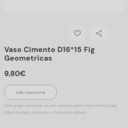
Vaso Cimento D16*15 Fig
Geometricas
9
,
80
€
sob-consulta
Este artigo encontra-se sob consulta, para mais informações
sobre o artigo, preencha o formulário abaixo.