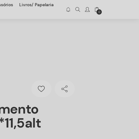
sórios
Livros/ Papelaria
0
imento
11,5alt