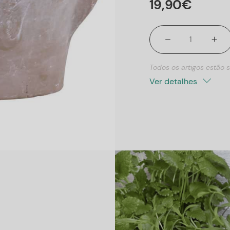
19
,
90
€
Todos os artigos estão s
Ver detalhes