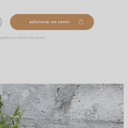
adicionar ao cesto
ujeitos a rotura de stock.